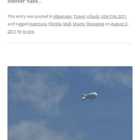
Internet” habe…
This entry was posted in
Allgemein
,
Travel
,
Urlaub
,
USA-Trip 2011
and tagged
Aventura
,
Florida
,
Mall
,
Miami
,
Shopping
on
August 2,
2011
by
m-arx
.