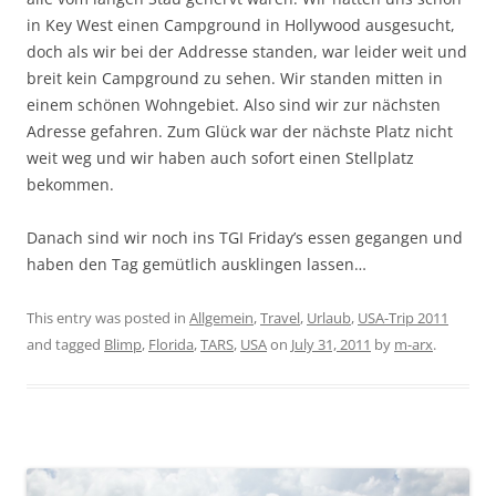
in Key West einen Campground in Hollywood ausgesucht,
doch als wir bei der Addresse standen, war leider weit und
breit kein Campground zu sehen. Wir standen mitten in
einem schönen Wohngebiet. Also sind wir zur nächsten
Adresse gefahren. Zum Glück war der nächste Platz nicht
weit weg und wir haben auch sofort einen Stellplatz
bekommen.
Danach sind wir noch ins TGI Friday’s essen gegangen und
haben den Tag gemütlich ausklingen lassen…
This entry was posted in
Allgemein
,
Travel
,
Urlaub
,
USA-Trip 2011
and tagged
Blimp
,
Florida
,
TARS
,
USA
on
July 31, 2011
by
m-arx
.