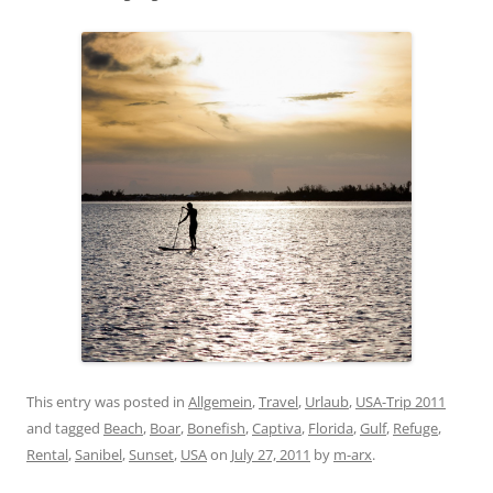
This entry was posted in
Allgemein
,
Travel
,
Urlaub
,
USA-Trip 2011
and tagged
Beach
,
Boar
,
Bonefish
,
Captiva
,
Florida
,
Gulf
,
Refuge
,
Rental
,
Sanibel
,
Sunset
,
USA
on
July 27, 2011
by
m-arx
.