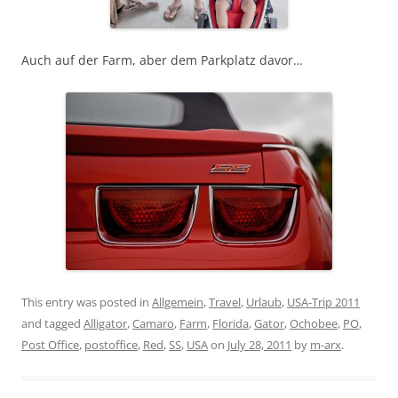
Auch auf der Farm, aber dem Parkplatz davor…
This entry was posted in
Allgemein
,
Travel
,
Urlaub
,
USA-Trip 2011
and tagged
Alligator
,
Camaro
,
Farm
,
Florida
,
Gator
,
Ochobee
,
PO
,
Post Office
,
postoffice
,
Red
,
SS
,
USA
on
July 28, 2011
by
m-arx
.