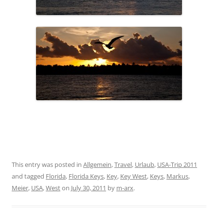
This entry was posted in
Allgemein
,
Travel
,
Urlaub
,
USA-Trip 2011
and tagged
Florida
,
Florida Keys
,
Key
,
Key West
,
Keys
,
Markus
,
Meier
,
USA
,
West
on
July 30, 2011
by
m-arx
.