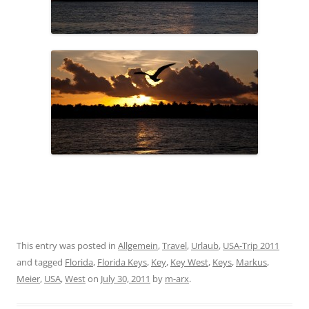
This entry was posted in
Allgemein
,
Travel
,
Urlaub
,
USA-Trip 2011
and tagged
Florida
,
Florida Keys
,
Key
,
Key West
,
Keys
,
Markus
,
Meier
,
USA
,
West
on
July 30, 2011
by
m-arx
.