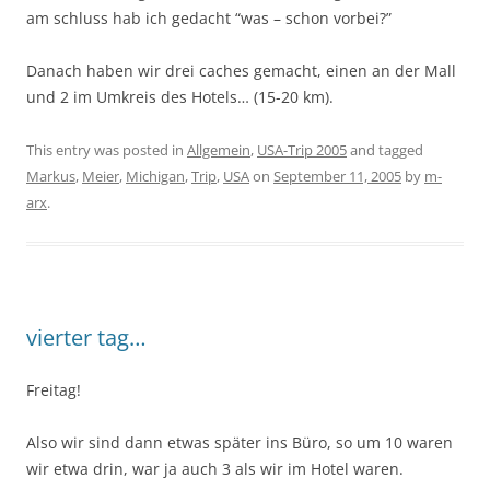
am schluss hab ich gedacht “was – schon vorbei?”
Danach haben wir drei caches gemacht, einen an der Mall
und 2 im Umkreis des Hotels… (15-20 km).
This entry was posted in
Allgemein
,
USA-Trip 2005
and tagged
Markus
,
Meier
,
Michigan
,
Trip
,
USA
on
September 11, 2005
by
m-
arx
.
vierter tag…
Freitag!
Also wir sind dann etwas später ins Büro, so um 10 waren
wir etwa drin, war ja auch 3 als wir im Hotel waren.