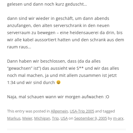
gelesen und dann noch kurz geduscht…
dann sind wir wieder in geschäft, um dann abends
anzufangen, den alten serverschrank in den neuen
serverraum zu bewegen – eine heidensauerei da drin, bis
wir alle kabel aussortiert hatten und den schrank aus dem
raum raus…
Dann haben wir beschlossen, dass (da da alles
“gewachsen” ist”) das aussieht wie S** und wir das alles
noch mal machen, ja und mit allem zusammen ist jetzt
1:34 und wir sind durch
Naja, mal schauen wann wir morgen aufwachen :O
This entry was posted in
Allgemein
,
USA-Trip 2005
and tagged
Markus
,
Meier
,
Michigan
,
Trip
,
USA
on
September 9, 2005
by
m-arx
.