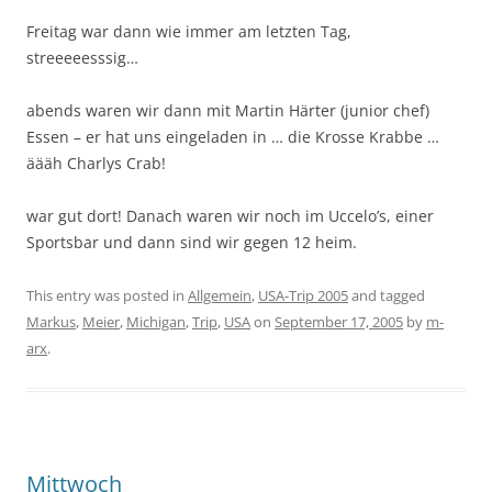
Freitag war dann wie immer am letzten Tag,
streeeeesssig…
abends waren wir dann mit Martin Härter (junior chef)
Essen – er hat uns eingeladen in … die Krosse Krabbe …
äääh Charlys Crab!
war gut dort! Danach waren wir noch im Uccelo’s, einer
Sportsbar und dann sind wir gegen 12 heim.
This entry was posted in
Allgemein
,
USA-Trip 2005
and tagged
Markus
,
Meier
,
Michigan
,
Trip
,
USA
on
September 17, 2005
by
m-
arx
.
Mittwoch