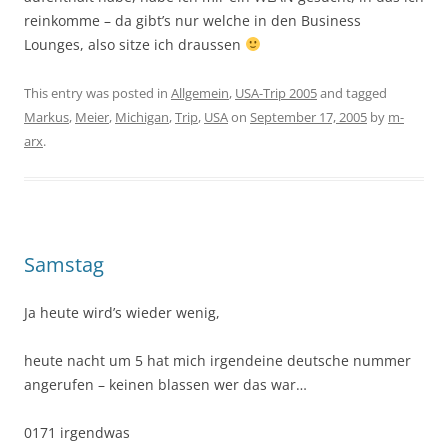
reinkomme – da gibt’s nur welche in den Business
Lounges, also sitze ich draussen
This entry was posted in
Allgemein
,
USA-Trip 2005
and tagged
Markus
,
Meier
,
Michigan
,
Trip
,
USA
on
September 17, 2005
by
m-
arx
.
Samstag
Ja heute wird’s wieder wenig,
heute nacht um 5 hat mich irgendeine deutsche nummer
angerufen – keinen blassen wer das war…
0171 irgendwas