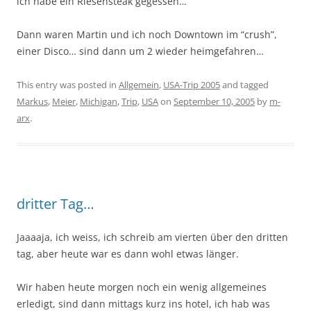
ich habe ein Riesensteak gegessen…
Dann waren Martin und ich noch Downtown im “crush”,
einer Disco… sind dann um 2 wieder heimgefahren…
This entry was posted in
Allgemein
,
USA-Trip 2005
and tagged
Markus
,
Meier
,
Michigan
,
Trip
,
USA
on
September 10, 2005
by
m-
arx
.
dritter Tag…
Jaaaaja, ich weiss, ich schreib am vierten über den dritten
tag, aber heute war es dann wohl etwas länger.
Wir haben heute morgen noch ein wenig allgemeines
erledigt, sind dann mittags kurz ins hotel, ich hab was