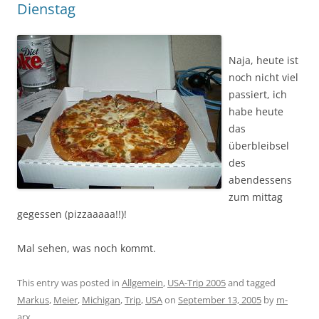
Dienstag
Naja, heute ist
noch nicht viel
passiert, ich
habe heute
das
überbleibsel
des
abendessens
zum mittag
gegessen (pizzaaaaa!!)!
Mal sehen, was noch kommt.
This entry was posted in
Allgemein
,
USA-Trip 2005
and tagged
Markus
,
Meier
,
Michigan
,
Trip
,
USA
on
September 13, 2005
by
m-
arx
.