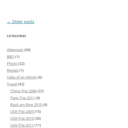
Post
←
Older posts
navigation
CATEGORIES
Allgemein
(69)
BBQ
(1)
Photo
(32)
Rezept
(1)
Tales of an Admin
(6)
Travel
(92)
China-Trip 2006
(22)
Paris Trip 2011
(6)
Rock am Ring 2010
(4)
USA-Trip 2005
(15)
USA-Trip 2010
(30)
USA-Trip 2011
(11)