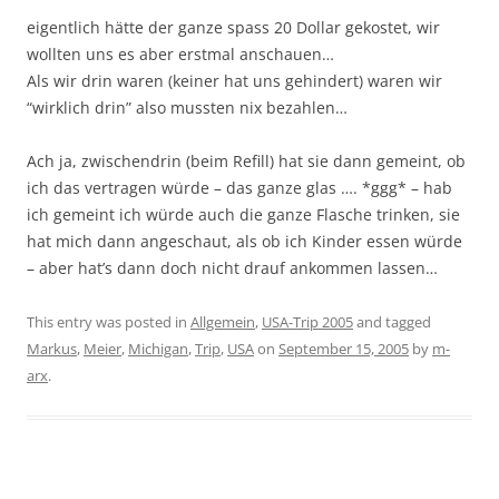
eigentlich hätte der ganze spass 20 Dollar gekostet, wir
wollten uns es aber erstmal anschauen…
Als wir drin waren (keiner hat uns gehindert) waren wir
“wirklich drin” also mussten nix bezahlen…
Ach ja, zwischendrin (beim Refill) hat sie dann gemeint, ob
ich das vertragen würde – das ganze glas …. *ggg* – hab
ich gemeint ich würde auch die ganze Flasche trinken, sie
hat mich dann angeschaut, als ob ich Kinder essen würde
– aber hat’s dann doch nicht drauf ankommen lassen…
This entry was posted in
Allgemein
,
USA-Trip 2005
and tagged
Markus
,
Meier
,
Michigan
,
Trip
,
USA
on
September 15, 2005
by
m-
arx
.