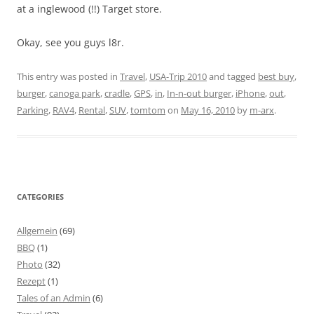
at a inglewood (!!) Target store.
Okay, see you guys l8r.
This entry was posted in
Travel
,
USA-Trip 2010
and tagged
best buy
,
burger
,
canoga park
,
cradle
,
GPS
,
in
,
In-n-out burger
,
iPhone
,
out
,
Parking
,
RAV4
,
Rental
,
SUV
,
tomtom
on
May 16, 2010
by
m-arx
.
CATEGORIES
Allgemein
(69)
BBQ
(1)
Photo
(32)
Rezept
(1)
Tales of an Admin
(6)