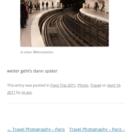
in einer Métrostation
weiter geht’s dann später
This entry was posted in
Paris Trip 2011
,
Photo
,
Travel
on
April 16,
2011
by
m-arx
.
Post
←
Travel Photography – Paris
Travel Photography – Paris –